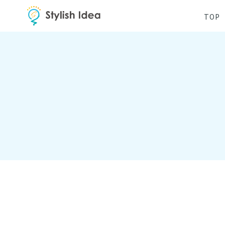
コ
ナ
TOP
ン
ビ
テ
ゲ
ン
ー
ツ
シ
へ
ョ
ス
ン
キ
に
ッ
移
プ
動